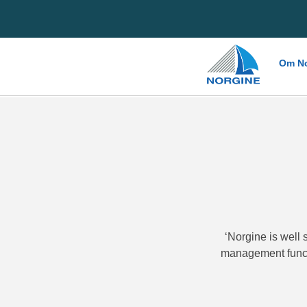
Home
Om No
‘Norgine is well 
management functi