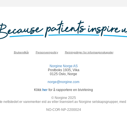
Brukervilkår
Personvernpolicy
Retningslinjer for informasjonskapsler
Norgine Norge AS
Postboks 1935, Vika
0125 Oslo, Norge
norge@norgine.com
Klikk
her
for å rapportere en bivirkning
© Norgine 2025
e nettstedet er varemerker eid av eller lisensiert av Norgine selskapsgrupper, med
NO-COR-NP-2200024