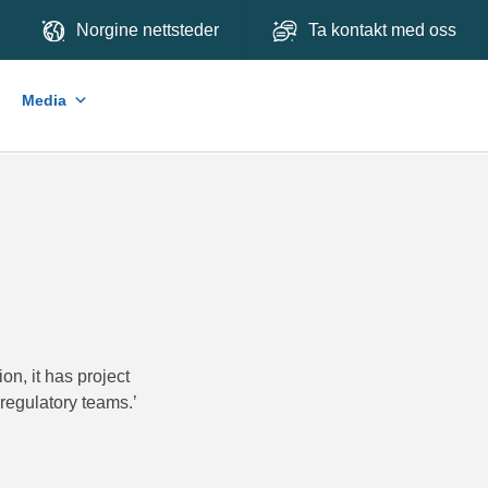
Norgine nettsteder
Ta kontakt med oss
Media
on, it has project
regulatory teams.’