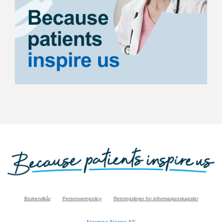
Brukervilkår
Personvernpolicy
Retningslinjer for informasjonskapsler