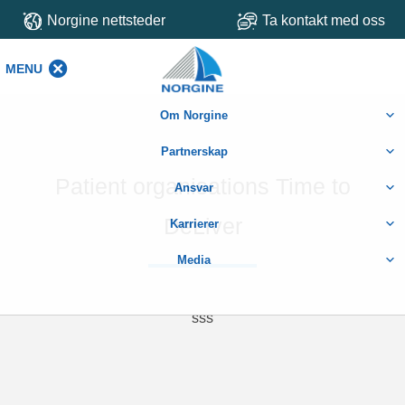
Norgine nettsteder
Ta kontakt med oss
MENU
MENU
Om Norgine
Partnerskap
Patient organisations Time to
Ansvar
DeLiver
Karrierer
Media
sss