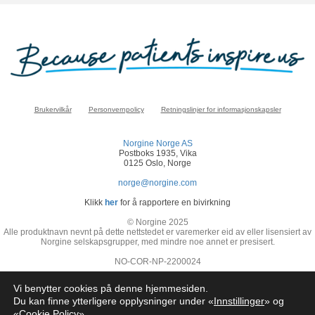
Brukervilkår
Personvernpolicy
Retningslinjer for informasjonskapsler
Norgine Norge AS
Postboks 1935, Vika
0125 Oslo, Norge
norge@norgine.com
Klikk
her
for å rapportere en bivirkning
© Norgine 2025
Alle produktnavn nevnt på dette nettstedet er varemerker eid av eller lisensiert av
Norgine selskapsgrupper, med mindre noe annet er presisert.
NO-COR-NP-2200024
Vi benytter cookies på denne hjemmesiden.
Du kan finne ytterligere opplysninger under «
Innstillinger
» og
«
Cookie Policy
»