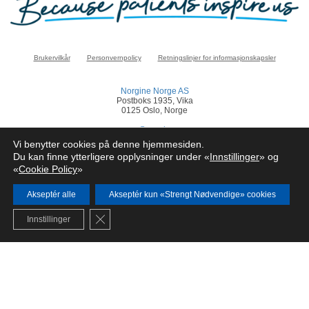
Brukervilkår
Personvernpolicy
Retningslinjer for informasjonskapsler
Norgine Norge AS
Postboks 1935, Vika
0125 Oslo, Norge
norge@norgine.com
Vi benytter cookies på denne hjemmesiden.
Klikk
her
for å rapportere en bivirkning
Du kan finne ytterligere opplysninger under «
Innstillinger
» og
«
Cookie Policy
»
© Norgine 2025
Alle produktnavn nevnt på dette nettstedet er varemerker eid av eller lisensiert av
Norgine selskapsgrupper, med mindre noe annet er presisert.
Akseptér alle
Akseptér kun «Strengt Nødvendige» cookies
NO-COR-NP-2200024
Close GDPR Cookie Banner
Innstillinger