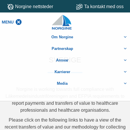
Norgine nettsteder
Ta kontakt med oss
MENU
MENU
Om Norgine
Partnerskap
SVERIGE
Ansvar
Karrierer
Media
Norgine is working towards full compliance with
Läkemedelsindustriföreningen and EFPIA requirements to
report payments and transfers of value to healthcare
professionals and healthcare organisations.
Please click on the following links to have a view of the
recent transfers of value and our methodology for collecting