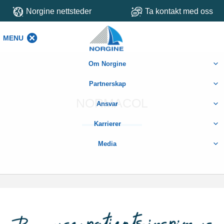
Norgine nettsteder
Ta kontakt med oss
MENU
MENU
Om Norgine
Partnerskap
NORMACOL
Ansvar
Karrierer
Media