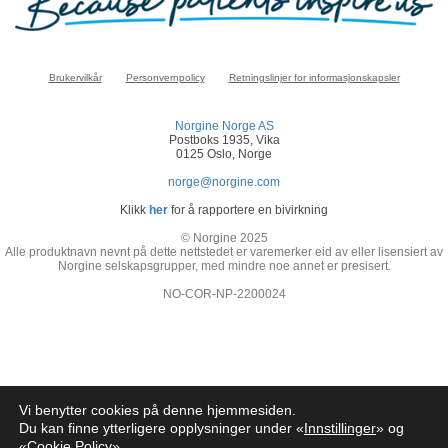
Brukervilkår
Personvernpolicy
Retningslinjer for informasjonskapsler
Norgine Norge AS
Postboks 1935, Vika
0125 Oslo, Norge
norge@norgine.com
Klikk
her
for å rapportere en bivirkning
© Norgine 2025
Alle produktnavn nevnt på dette nettstedet er varemerker eid av eller lisensiert av
Norgine selskapsgrupper, med mindre noe annet er presisert.
NO-COR-NP-2200024
Vi benytter cookies på denne hjemmesiden.
Du kan finne ytterligere opplysninger under «
Innstillinger
» og
«
Cookie Policy
»