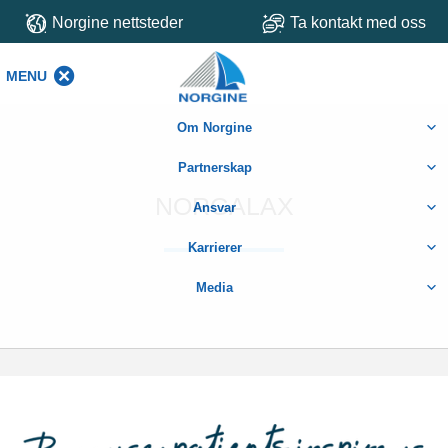
Norgine nettsteder
Ta kontakt med oss
MENU
MENU
Om Norgine
Partnerskap
NORGALAX
Ansvar
Karrierer
Media