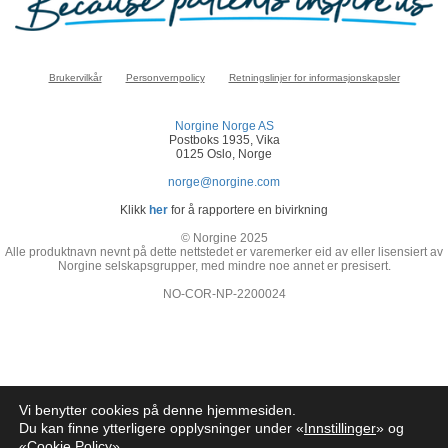
Brukervilkår
Personvernpolicy
Retningslinjer for informasjonskapsler
Norgine Norge AS
Postboks 1935, Vika
0125 Oslo, Norge
norge@norgine.com
Klikk
her
for å rapportere en bivirkning
© Norgine 2025
Alle produktnavn nevnt på dette nettstedet er varemerker eid av eller lisensiert av
Norgine selskapsgrupper, med mindre noe annet er presisert.
NO-COR-NP-2200024
Vi benytter cookies på denne hjemmesiden.
Du kan finne ytterligere opplysninger under «
Innstillinger
» og
«
Cookie Policy
»