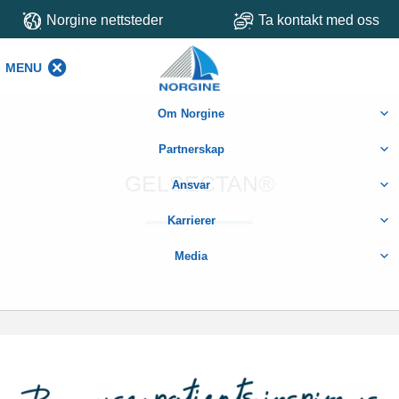
Norgine nettsteder
Ta kontakt med oss
MENU
MENU
Om Norgine
Partnerskap
GELSECTAN®
Ansvar
Karrierer
Media