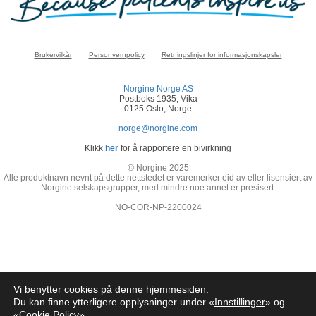
Brukervilkår
Personvernpolicy
Retningslinjer for informasjonskapsler
Norgine Norge AS
Postboks 1935, Vika
0125 Oslo, Norge
norge@norgine.com
Klikk
her
for å rapportere en bivirkning
© Norgine 2025
Alle produktnavn nevnt på dette nettstedet er varemerker eid av eller lisensiert av
Norgine selskapsgrupper, med mindre noe annet er presisert.
NO-COR-NP-2200024
Vi benytter cookies på denne hjemmesiden.
Du kan finne ytterligere opplysninger under «
Innstillinger
» og
«
Cookie Policy
»