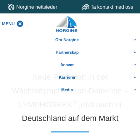
Norgine nettsteder
Ta kontakt med oss
MENU
MENU
Om Norgine
Partnerskap
Ansvar
Neue Präzision in der
Karrierer
Wächterlymphknoten-Detektion –
Media
®
LYMPHOSEEK
jetzt auch in
Deutschland auf dem Markt