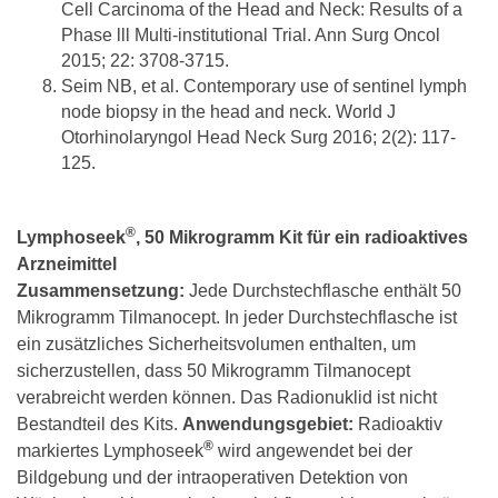
Cell Carcinoma of the Head and Neck: Results of a
Phase lll Multi-institutional Trial. Ann Surg Oncol
2015; 22: 3708-3715.
Seim NB, et al. Contemporary use of sentinel lymph
node biopsy in the head and neck. World J
Otorhinolaryngol Head Neck Surg 2016; 2(2): 117-
125.
®
Lymphoseek
, 50 Mikrogramm Kit für ein radioaktives
Arzneimittel
Zusammensetzung:
Jede Durchstechflasche enthält 50
Mikrogramm Tilmanocept. In jeder Durchstechflasche ist
ein zusätzliches Sicherheitsvolumen enthalten, um
sicherzustellen, dass 50 Mikrogramm Tilmanocept
verabreicht werden können. Das Radionuklid ist nicht
Bestandteil des Kits.
Anwendungsgebiet:
Radioaktiv
®
markiertes Lymphoseek
wird angewendet bei der
Bildgebung und der intraoperativen Detektion von