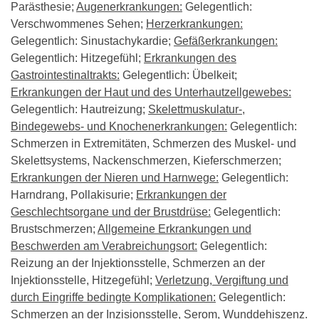
Parästhesie;
Augenerkrankungen:
Gelegentlich:
Verschwommenes Sehen;
Herzerkrankungen:
Gelegentlich: Sinustachykardie;
Gefäßerkrankungen:
Gelegentlich: Hitzegefühl;
Erkrankungen des
Gastrointestinaltrakts:
Gelegentlich: Übelkeit;
Erkrankungen der Haut und des Unterhautzellgewebes:
Gelegentlich: Hautreizung;
Skelettmuskulatur-,
Bindegewebs- und Knochenerkrankungen:
Gelegentlich:
Schmerzen in Extremitäten, Schmerzen des Muskel- und
Skelettsystems, Nackenschmerzen, Kieferschmerzen;
Erkrankungen der Nieren und Harnwege:
Gelegentlich:
Harndrang, Pollakisurie;
Erkrankungen der
Geschlechtsorgane und der Brustdrüse:
Gelegentlich:
Brustschmerzen;
Allgemeine Erkrankungen und
Beschwerden am Verabreichungsort:
Gelegentlich:
Reizung an der Injektionsstelle, Schmerzen an der
Injektionsstelle, Hitzegefühl;
Verletzung, Vergiftung und
durch Eingriffe bedingte Komplikationen:
Gelegentlich:
Schmerzen an der Inzisionsstelle, Serom, Wunddehiszenz.