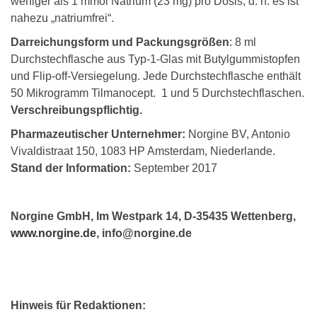
weniger als 1 mmol Natrium (23 mg) pro Dosis, d. h. es ist
nahezu „natriumfrei“.
Darreichungsform und Packungsgrößen
: 8 ml
Durchstechflasche aus Typ-1-Glas mit Butylgummistopfen
und Flip-off-Versiegelung. Jede Durchstechflasche enthält
50 Mikrogramm Tilmanocept. 1 und 5 Durchstechflaschen.
Verschreibungspflichtig.
Pharmazeutischer Unternehmer:
Norgine BV, Antonio
Vivaldistraat 150, 1083 HP Amsterdam, Niederlande.
Stand der Information:
September 2017
Norgine GmbH, Im Westpark 14, D-35435 Wettenberg,
www.norgine.de
, info@norgine.de
Hinweis für Redaktionen: