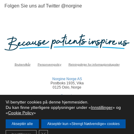
Folgen Sie uns auf Twitter @norgine
Brukervilkår
Personvernpolicy
Retningslinjer for informasjonskapsler
Norgine Norge AS
Postboks 1935, Vika
0125 Oslo, Norge
norge@norgine.com
Vi benytter cookies på denne hjemmesiden.
Klikk
her
for å rapportere en bivirkning
Du kan finne ytterligere opplysninger under «
Innstillinger
» og
«
Cookie Policy
»
© Norgine 2025
Alle produktnavn nevnt på dette nettstedet er varemerker eid av eller lisensiert av
Norgine selskapsgrupper, med mindre noe annet er presisert.
Akseptér alle
Akseptér kun «Strengt Nødvendige» cookies
NO-COR-NP-2200024
Close GDPR Cookie Banner