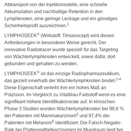
Abtransport von der Injektionsstelle, eine schnelle
Akkumulation und nachhaltige Retention in den
Lymphknoten, eine geringe Leckage und ein günstiges
1
Sicherheitsprofil auszeichnen.
®
LYMPHOSEEK
(Wirkstoff: Tilmanocept) wird diesen
Anforderungen in besonderer Weise gerecht. Der
innovative Radiotracer wurde speziell für das Targeting
von Wächterlymphknoten entwickelt, sowie dafür, dort
gebunden und gehalten zu werden.
®
LYMPHOSEEK
ist das einzige Radiopharmazeutikum,
2-4
das gezielt innerhalb der Wächterlymphknoten bindet.
Diese Eigenschaft verleiht ihm ein hohes Maß an
Präzision. Im Vergleich zu Vitalblau-Farbstoff weist es eine
signifikant höhere Identifikationsrate auf. In klinischen
Phase 3 Studien wurden Wächterlymphknoten bei 98,6 %
5
der Patienten mit Mammakarzinom
und 97,4% der
6
Patienten mit Melanom
identifiziert. Die Falsch-Negativ-
Rate bei Plattenepithelkarzinomen im Mundraum liegt bei