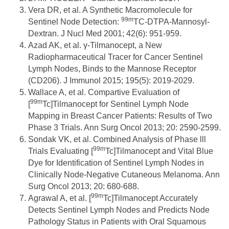
Vera DR, et al. A Synthetic Macromolecule for
99m
Sentinel Node Detection:
TC-DTPA-Mannosyl-
Dextran. J Nucl Med 2001; 42(6): 951-959.
Azad AK, et al. γ-Tilmanocept, a New
Radiopharmaceutical Tracer for Cancer Sentinel
Lymph Nodes, Binds to the Mannose Receptor
(CD206). J Immunol 2015; 195(5): 2019-2029.
Wallace A, et al. Compartive Evaluation of
99m
[
Tc]Tilmanocept for Sentinel Lymph Node
Mapping in Breast Cancer Patients: Results of Two
Phase 3 Trials. Ann Surg Oncol 2013; 20: 2590-2599.
Sondak VK, et al. Combined Analysis of Phase lll
99m
Trials Evaluating [
Tc]Tilmanocept and Vital Blue
Dye for Identification of Sentinel Lymph Nodes in
Clinically Node-Negative Cutaneous Melanoma. Ann
Surg Oncol 2013; 20: 680-688.
99m
Agrawal A, et al. [
Tc]Tilmanocept Accurately
Detects Sentinel Lymph Nodes and Predicts Node
Pathology Status in Patients with Oral Squamous