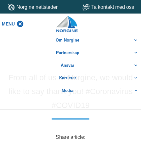
Norgine nettsteder
Ta kontakt med oss
MENU
MENU
Om Norgine
Partnerskap
Ansvar
From all of us at Norgine, we would
Karrierer
like to say thank you! #Coronavirus
Media
#COVID19
Share article: