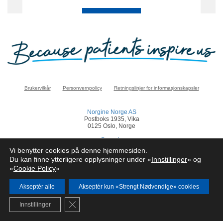
Brukervilkår
Personvernpolicy
Retningslinjer for informasjonskapsler
Norgine Norge AS
Postboks 1935, Vika
0125 Oslo, Norge
norge@norgine.com
Vi benytter cookies på denne hjemmesiden.
Klikk
her
for å rapportere en bivirkning
Du kan finne ytterligere opplysninger under «
Innstillinger
» og
«
Cookie Policy
»
© Norgine 2025
Alle produktnavn nevnt på dette nettstedet er varemerker eid av eller lisensiert av
Norgine selskapsgrupper, med mindre noe annet er presisert.
Akseptér alle
Akseptér kun «Strengt Nødvendige» cookies
NO-COR-NP-2200024
Close GDPR Cookie Banner
Innstillinger