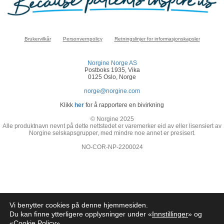
Brukervilkår
Personvernpolicy
Retningslinjer for informasjonskapsler
Norgine Norge AS
Postboks 1935, Vika
0125 Oslo, Norge
norge@norgine.com
Klikk
her
for å rapportere en bivirkning
© Norgine 2025
Alle produktnavn nevnt på dette nettstedet er varemerker eid av eller lisensiert av
Norgine selskapsgrupper, med mindre noe annet er presisert.
NO-COR-NP-2200024
Vi benytter cookies på denne hjemmesiden.
Du kan finne ytterligere opplysninger under «
Innstillinger
» og
«
Cookie Policy
»