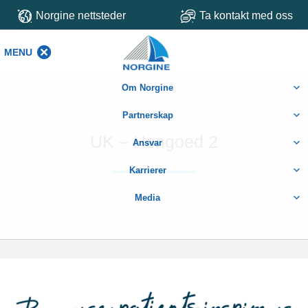
Norgine nettsteder
Ta kontakt med oss
MENU
MENU
Om Norgine
Partnerskap
UK – Hengoed 2
Ansvar
Karrierer
Media