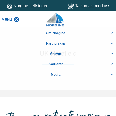
Norgine nettsteder
Ta kontakt med oss
MENU
MENU
Om Norgine
Partnerskap
UK Harefield
Ansvar
Karrierer
Media