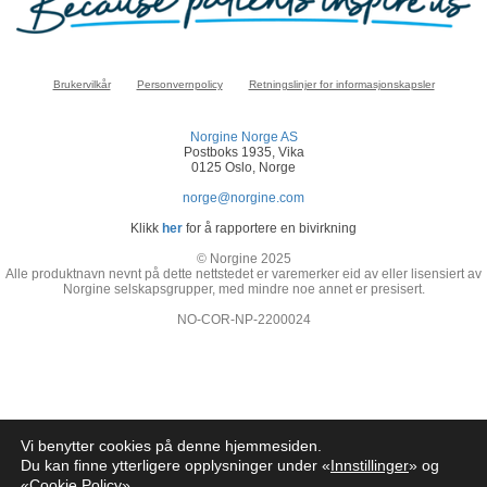
Brukervilkår
Personvernpolicy
Retningslinjer for informasjonskapsler
Norgine Norge AS
Postboks 1935, Vika
0125 Oslo, Norge
norge@norgine.com
Klikk
her
for å rapportere en bivirkning
© Norgine 2025
Alle produktnavn nevnt på dette nettstedet er varemerker eid av eller lisensiert av
Norgine selskapsgrupper, med mindre noe annet er presisert.
NO-COR-NP-2200024
Vi benytter cookies på denne hjemmesiden.
Du kan finne ytterligere opplysninger under «
Innstillinger
» og
«
Cookie Policy
»