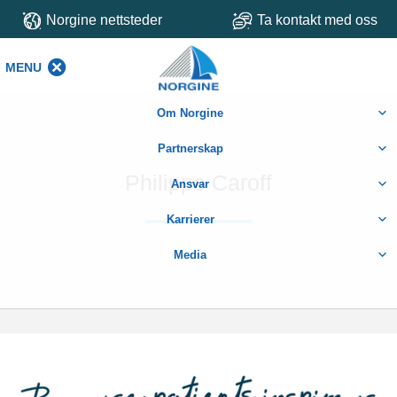
Norgine nettsteder
Ta kontakt med oss
MENU
MENU
Om Norgine
Partnerskap
Philippe Caroff
Ansvar
Karrierer
Media