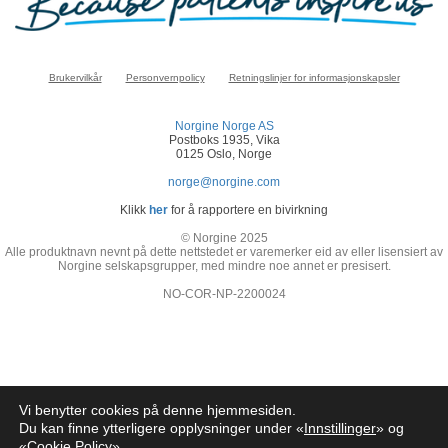
Brukervilkår
Personvernpolicy
Retningslinjer for informasjonskapsler
Norgine Norge AS
Postboks 1935, Vika
0125 Oslo, Norge
norge@norgine.com
Klikk
her
for å rapportere en bivirkning
© Norgine 2025
Alle produktnavn nevnt på dette nettstedet er varemerker eid av eller lisensiert av
Norgine selskapsgrupper, med mindre noe annet er presisert.
NO-COR-NP-2200024
Vi benytter cookies på denne hjemmesiden.
Du kan finne ytterligere opplysninger under «
Innstillinger
» og
«
Cookie Policy
»