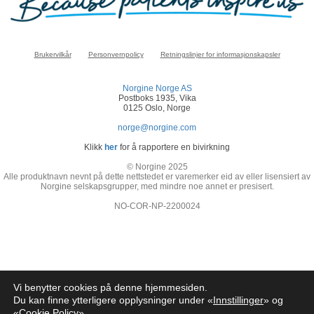
Brukervilkår
Personvernpolicy
Retningslinjer for informasjonskapsler
Norgine Norge AS
Postboks 1935, Vika
0125 Oslo, Norge
norge@norgine.com
Klikk
her
for å rapportere en bivirkning
© Norgine 2025
Alle produktnavn nevnt på dette nettstedet er varemerker eid av eller lisensiert av
Norgine selskapsgrupper, med mindre noe annet er presisert.
NO-COR-NP-2200024
Vi benytter cookies på denne hjemmesiden.
Du kan finne ytterligere opplysninger under «
Innstillinger
» og
«
Cookie Policy
»