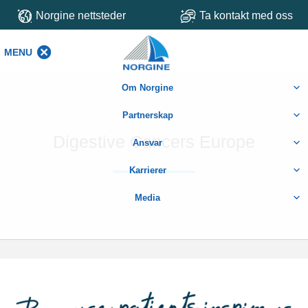
Norgine nettsteder
Ta kontakt med oss
MENU
MENU
Om Norgine
Partnerskap
Digestive Cancers Europe
Ansvar
Karrierer
Media