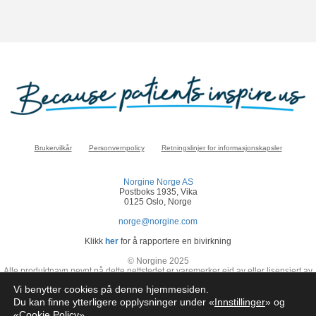
Brukervilkår
Personvernpolicy
Retningslinjer for informasjonskapsler
Norgine Norge AS
Postboks 1935, Vika
0125 Oslo, Norge
norge@norgine.com
Klikk
her
for å rapportere en bivirkning
© Norgine 2025
Alle produktnavn nevnt på dette nettstedet er varemerker eid av eller lisensiert av
Norgine selskapsgrupper, med mindre noe annet er presisert.
Vi benytter cookies på denne hjemmesiden.
NO-COR-NP-2200024
Du kan finne ytterligere opplysninger under «
Innstillinger
» og
«
Cookie Policy
»