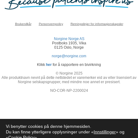
Brukervilkår
Personvernpolicy
Retningslinjer for informasjonskapsler
Norgine Norge AS
Postboks 1935, Vika
0125 Oslo, Norge
norge@norgine.com
Klikk
her
for å rapportere en bivirkning
© Norgine 2025
Alle produktnavn nevnt på dette nettstedet er varemerker eid av eller lisensiert av
Norgine selskapsgrupper, med mindre noe annet er presisert.
NO-COR-NP-2200024
Vi benytter cookies på denne hjemmesiden.
Du kan finne ytterligere opplysninger under «
Innstillinger
» og
«
Cookie Policy
»