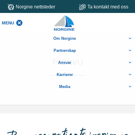
Norgine nettsteder
Ta kontakt med oss
MENU
MENU
Om Norgine
Partnerskap
PLENVU
Ansvar
Karrierer
Media