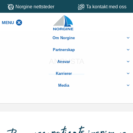
Norgine nettsteder
Ta kontakt med oss
MENU
MENU
Om Norgine
Partnerskap
ANGUSTA
Ansvar
Karrierer
Media