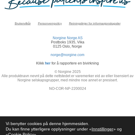
Brukervilkår
Personvernpolicy
Retningslinjer for informasjonskapsler
Norgine Norge AS
Postboks 1935, Vika
0125 Oslo, Norge
norge@norgine.com
Klikk
her
for å rapportere en bivirkning
© Norgine 2025
Alle produktnavn nevnt på dette nettstedet er varemerker eid av eller lisensiert av
Norgine selskapsgrupper, med mindre noe annet er presisert.
NO-COR-NP-2200024
Vi benytter cookies på denne hjemmesiden.
Du kan finne ytterligere opplysninger under «
Innstillinger
» og
«
Cookie Policy
»