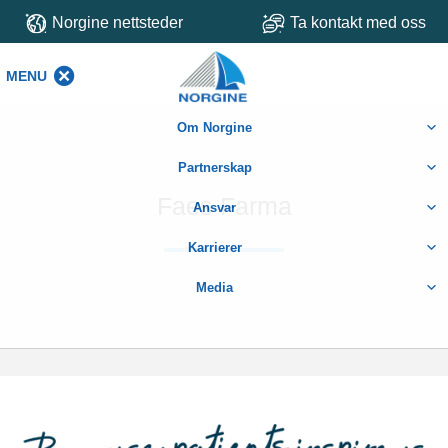
Norgine nettsteder
Ta kontakt med oss
MENU
MENU
Om Norgine
Partnerskap
Faes Farma
Ansvar
Karrierer
Media