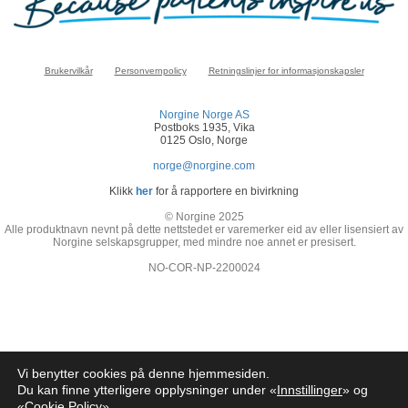
Brukervilkår
Personvernpolicy
Retningslinjer for informasjonskapsler
Norgine Norge AS
Postboks 1935, Vika
0125 Oslo, Norge
norge@norgine.com
Klikk
her
for å rapportere en bivirkning
© Norgine 2025
Alle produktnavn nevnt på dette nettstedet er varemerker eid av eller lisensiert av
Norgine selskapsgrupper, med mindre noe annet er presisert.
NO-COR-NP-2200024
Vi benytter cookies på denne hjemmesiden.
Du kan finne ytterligere opplysninger under «
Innstillinger
» og
«
Cookie Policy
»