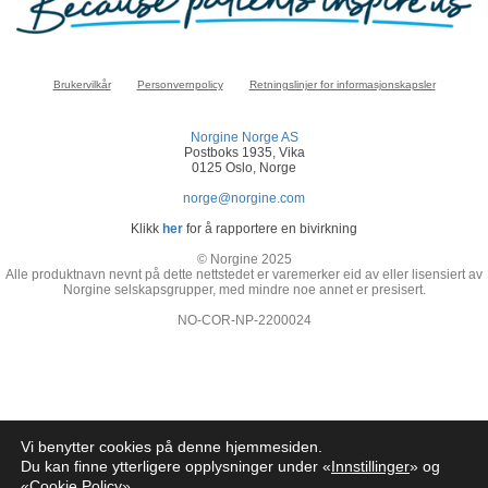
Brukervilkår
Personvernpolicy
Retningslinjer for informasjonskapsler
Norgine Norge AS
Postboks 1935, Vika
0125 Oslo, Norge
norge@norgine.com
Klikk
her
for å rapportere en bivirkning
© Norgine 2025
Alle produktnavn nevnt på dette nettstedet er varemerker eid av eller lisensiert av
Norgine selskapsgrupper, med mindre noe annet er presisert.
NO-COR-NP-2200024
Vi benytter cookies på denne hjemmesiden.
Du kan finne ytterligere opplysninger under «
Innstillinger
» og
«
Cookie Policy
»