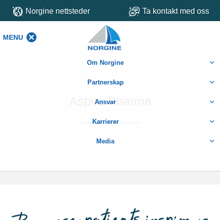
Norgine nettsteder
Ta kontakt med oss
MENU
MENU
Om Norgine
Partnerskap
Aspire Pharma
Ansvar
Karrierer
Media