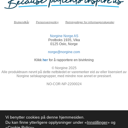
Brukervilkår
Personvernpolicy
Retningslinjer for informasjonskapsler
Norgine Norge AS
Postboks 1935, Vika
0125 Oslo, Norge
norge@norgine.com
Klikk
her
for å rapportere en bivirkning
© Norgine 2025
Alle produktnavn nevnt på dette nettstedet er varemerker eid av eller lisensiert av
Norgine selskapsgrupper, med mindre noe annet er presisert.
NO-COR-NP-2200024
Vi benytter cookies på denne hjemmesiden.
Du kan finne ytterligere opplysninger under «
Innstillinger
» og
«
Cookie Policy
»