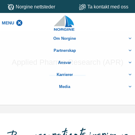
Norgine nettsteder
Ta kontakt med oss
MENU
MENU
Om Norgine
Partnerskap
Applied Pharma Research (APR)
Ansvar
Karrierer
Media