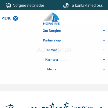
Norgine nettsteder
Ta kontakt med oss
MENU
MENU
Om Norgine
Partnerskap
AOP Orphan
Ansvar
Karrierer
Media