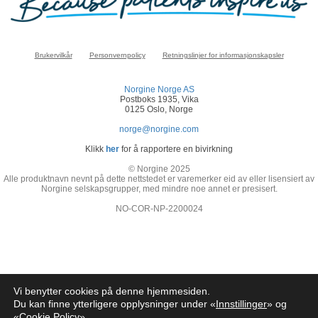
Brukervilkår
Personvernpolicy
Retningslinjer for informasjonskapsler
Norgine Norge AS
Postboks 1935, Vika
0125 Oslo, Norge
norge@norgine.com
Klikk
her
for å rapportere en bivirkning
© Norgine 2025
Alle produktnavn nevnt på dette nettstedet er varemerker eid av eller lisensiert av
Norgine selskapsgrupper, med mindre noe annet er presisert.
NO-COR-NP-2200024
Vi benytter cookies på denne hjemmesiden.
Du kan finne ytterligere opplysninger under «
Innstillinger
» og
«
Cookie Policy
»