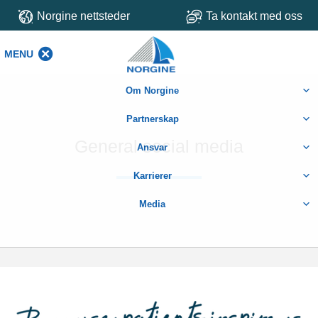
Norgine nettsteder
Ta kontakt med oss
MENU
MENU
Om Norgine
Partnerskap
General social media
Ansvar
Karrierer
Media