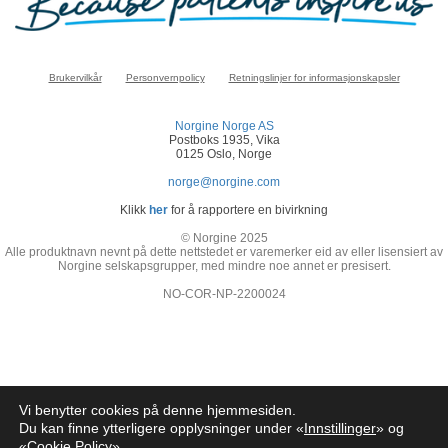
Brukervilkår
Personvernpolicy
Retningslinjer for informasjonskapsler
Norgine Norge AS
Postboks 1935, Vika
0125 Oslo, Norge
norge@norgine.com
Klikk
her
for å rapportere en bivirkning
© Norgine 2025
Alle produktnavn nevnt på dette nettstedet er varemerker eid av eller lisensiert av
Norgine selskapsgrupper, med mindre noe annet er presisert.
NO-COR-NP-2200024
Vi benytter cookies på denne hjemmesiden.
Du kan finne ytterligere opplysninger under «
Innstillinger
» og
«
Cookie Policy
»