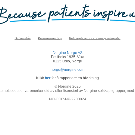
Brukervilkår
Personvernpolicy
Retningslinjer for informasjonskapsler
Norgine Norge AS
Postboks 1935, Vika
0125 Oslo, Norge
norge@norgine.com
Klikk
her
for å rapportere en bivirkning
© Norgine 2025
e nettstedet er varemerker eid av eller lisensiert av Norgine selskapsgrupper, med
NO-COR-NP-2200024