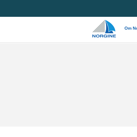
Home
Om No