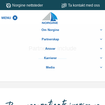
Norgine nettsteder
Ta kontakt med oss
MENU
MENU
Om Norgine
Partnerskap
Partners – include
Ansvar
Karrierer
Media