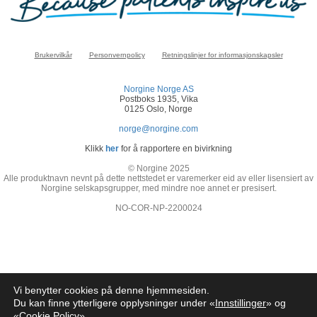
Brukervilkår
Personvernpolicy
Retningslinjer for informasjonskapsler
Norgine Norge AS
Postboks 1935, Vika
0125 Oslo, Norge
norge@norgine.com
Klikk
her
for å rapportere en bivirkning
© Norgine 2025
Alle produktnavn nevnt på dette nettstedet er varemerker eid av eller lisensiert av
Norgine selskapsgrupper, med mindre noe annet er presisert.
NO-COR-NP-2200024
Vi benytter cookies på denne hjemmesiden.
Du kan finne ytterligere opplysninger under «
Innstillinger
» og
«
Cookie Policy
»