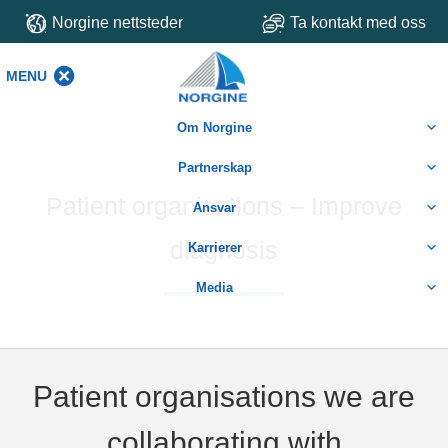
Norgine nettsteder
Ta kontakt med oss
MENU
MENU
Om Norgine
Partnerskap
Patient organisations – Improve
Ansvar
diagnosis
Karrierer
Media
Patient organisations we are
collaborating with