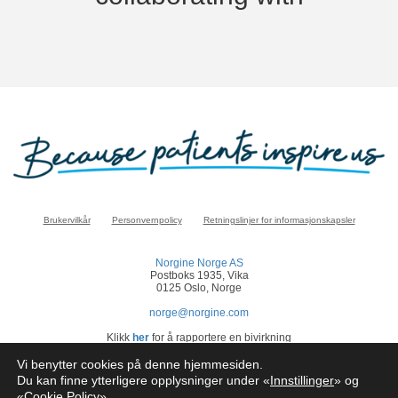
Brukervilkår
Personvernpolicy
Retningslinjer for informasjonskapsler
Norgine Norge AS
Postboks 1935, Vika
0125 Oslo, Norge
norge@norgine.com
Klikk
her
for å rapportere en bivirkning
© Norgine 2025
Vi benytter cookies på denne hjemmesiden.
Alle produktnavn nevnt på dette nettstedet er varemerker eid av eller lisensiert av
Du kan finne ytterligere opplysninger under «
Innstillinger
» og
Norgine selskapsgrupper, med mindre noe annet er presisert.
«
Cookie Policy
»