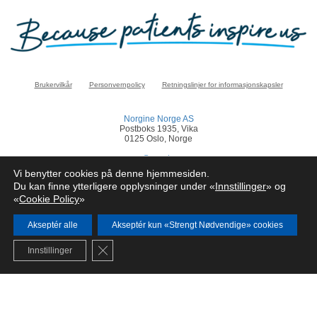
Brukervilkår
Personvernpolicy
Retningslinjer for informasjonskapsler
Norgine Norge AS
Postboks 1935, Vika
0125 Oslo, Norge
norge@norgine.com
Vi benytter cookies på denne hjemmesiden.
Klikk
her
for å rapportere en bivirkning
Du kan finne ytterligere opplysninger under «
Innstillinger
» og
«
Cookie Policy
»
© Norgine 2025
Alle produktnavn nevnt på dette nettstedet er varemerker eid av eller lisensiert av
Norgine selskapsgrupper, med mindre noe annet er presisert.
Akseptér alle
Akseptér kun «Strengt Nødvendige» cookies
NO-COR-NP-2200024
Close GDPR Cookie Banner
Innstillinger