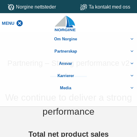
Norgine nettsteder
Ta kontakt med oss
MENU
MENU
Om Norgine
Partnerskap
Partnering – Strong performance v2
Ansvar
Karrierer
Media
We continue to deliver a strong
performance
Total net product sales