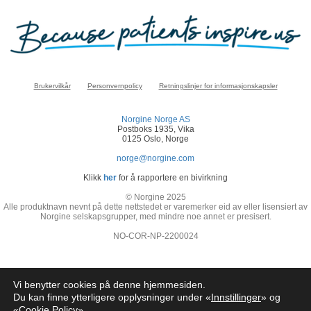
Brukervilkår
Personvernpolicy
Retningslinjer for informasjonskapsler
Norgine Norge AS
Postboks 1935, Vika
0125 Oslo, Norge
norge@norgine.com
Klikk
her
for å rapportere en bivirkning
© Norgine 2025
Alle produktnavn nevnt på dette nettstedet er varemerker eid av eller lisensiert av
Norgine selskapsgrupper, med mindre noe annet er presisert.
NO-COR-NP-2200024
Vi benytter cookies på denne hjemmesiden.
Du kan finne ytterligere opplysninger under «
Innstillinger
» og
«
Cookie Policy
»