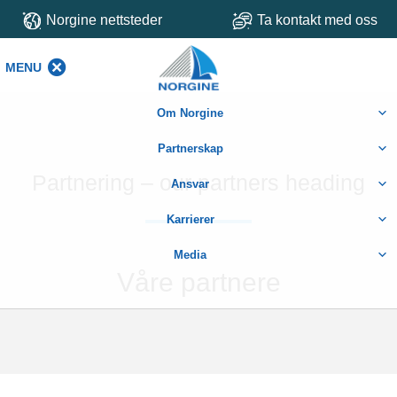
Norgine nettsteder
Ta kontakt med oss
MENU
MENU
Om Norgine
Partnerskap
Partnering – our partners heading
Ansvar
Karrierer
Media
Våre partnere