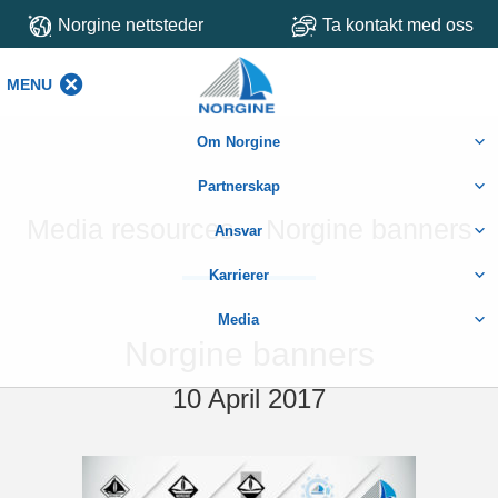
Norgine nettsteder
Ta kontakt med oss
MENU
MENU
Om Norgine
Partnerskap
Media resources – Norgine banners
Ansvar
Karrierer
Media
Norgine banners
10 April 2017