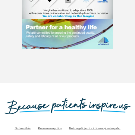
Brukervilkår
Personvernpolicy
Retningslinjer for informasjonskapsler