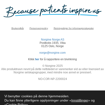
Brukervilkår
Personvernpolicy
Retningslinjer for informasjonskapsler
Norgine Norge AS
Postboks 1935, Vika
0125 Oslo, Norge
norge@norgine.com
Klikk
her
for å rapportere en bivirkning
© Norgine 2025
Alle produktnavn nevnt på dette nettstedet er varemerker eid av eller lisensiert av
Norgine selskapsgrupper, med mindre noe annet er presisert.
NO-COR-NP-2200024
Vi benytter cookies på denne hjemmesiden.
Du kan finne ytterligere opplysninger under «
Innstillinger
» og
«
Cookie Policy
»