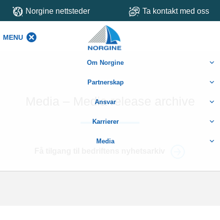
Norgine nettsteder
Ta kontakt med oss
MENU
MENU
Om Norgine
Partnerskap
Media – Media release archive
Ansvar
Karrierer
Media
Få tilgang til bedriftens nyhetsarkiv