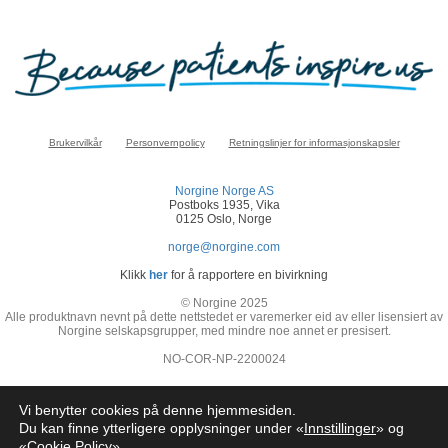
Brukervilkår
Personvernpolicy
Retningslinjer for informasjonskapsler
Norgine Norge AS
Postboks 1935, Vika
0125 Oslo, Norge
norge@norgine.com
Klikk
her
for å rapportere en bivirkning
© Norgine 2025
Alle produktnavn nevnt på dette nettstedet er varemerker eid av eller lisensiert av
Norgine selskapsgrupper, med mindre noe annet er presisert.
NO-COR-NP-2200024
Vi benytter cookies på denne hjemmesiden.
Du kan finne ytterligere opplysninger under «
Innstillinger
» og
«
Cookie Policy
»