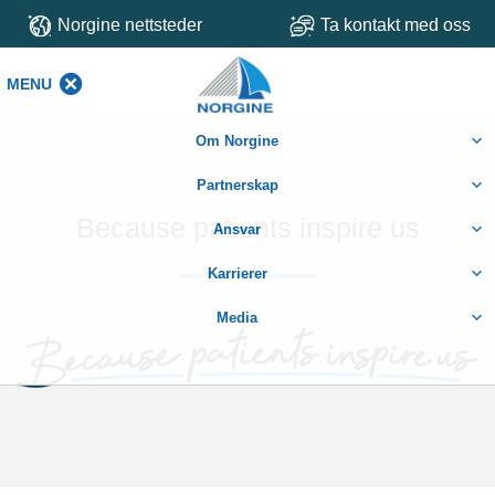
Norgine nettsteder
Ta kontakt med oss
MENU
MENU
Om Norgine
Partnerskap
Because patients inspire us
Ansvar
Karrierer
Media