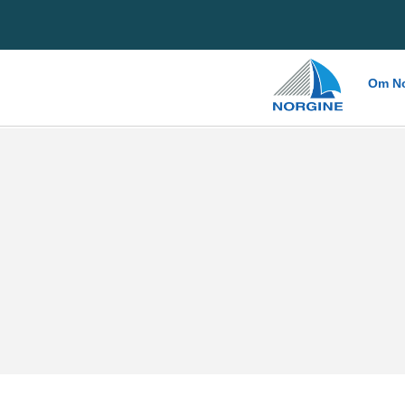
Home
Om No