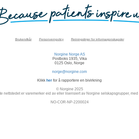
Brukervilkår
Personvernpolicy
Retningslinjer for informasjonskapsler
Norgine Norge AS
Postboks 1935, Vika
0125 Oslo, Norge
norge@norgine.com
Klikk
her
for å rapportere en bivirkning
© Norgine 2025
e nettstedet er varemerker eid av eller lisensiert av Norgine selskapsgrupper, med
NO-COR-NP-2200024