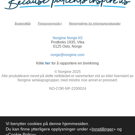
Brukervilkår
Personvernpolicy
Retningslinjer for informasjonskapsler
Norgine Norge AS
Postboks 1935, Vika
0125 Oslo, Norge
norge@norgine.com
Klikk
her
for å rapportere en bivirkning
© Norgine 2025
Alle produktnavn nevnt på dette nettstedet er varemerker eid av eller lisensiert av
Norgine selskapsgrupper, med mindre noe annet er presisert.
NO-COR-NP-2200024
Vi benytter cookies på denne hjemmesiden.
Du kan finne ytterligere opplysninger under «
Innstillinger
» og
«
Cookie Policy
»