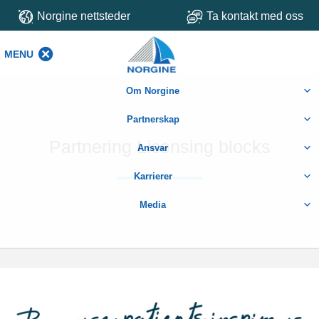
Norgine nettsteder
Ta kontakt med oss
MENU
MENU
Om Norgine
Partnerskap
Partnering Licensing blocks
Ansvar
Karrierer
Media