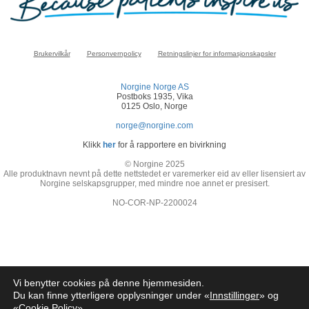
Brukervilkår
Personvernpolicy
Retningslinjer for informasjonskapsler
Norgine Norge AS
Postboks 1935, Vika
0125 Oslo, Norge
norge@norgine.com
Klikk
her
for å rapportere en bivirkning
© Norgine 2025
Alle produktnavn nevnt på dette nettstedet er varemerker eid av eller lisensiert av
Norgine selskapsgrupper, med mindre noe annet er presisert.
NO-COR-NP-2200024
Vi benytter cookies på denne hjemmesiden.
Du kan finne ytterligere opplysninger under «
Innstillinger
» og
«
Cookie Policy
»