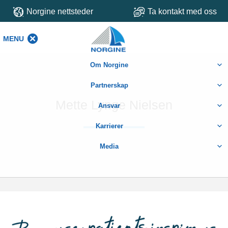
Norgine nettsteder
Ta kontakt med oss
MENU
MENU
Om Norgine
Partnerskap
Mette Lynge Nielsen
Ansvar
Karrierer
Media