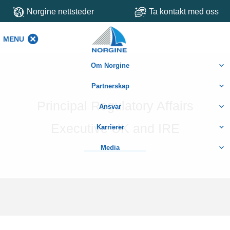
Norgine nettsteder
Ta kontakt med oss
MENU
MENU
Om Norgine
Partnerskap
Principal Regulatory Affairs
Ansvar
Executive UK and IRE
Karrierer
Media