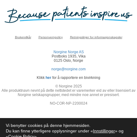
Brukervilkår
Personvernpolicy
Retningslinjer for informasjonskapsler
Norgine Norge AS
Postboks 1935, Vika
0125 Oslo, Norge
norge@norgine.com
Klikk
her
for å rapportere en bivirkning
© Norgine 2025
Alle produktnavn nevnt på dette nettstedet er varemerker eid av eller lisensiert av
Norgine selskapsgrupper, med mindre noe annet er presisert.
NO-COR-NP-2200024
Vi benytter cookies på denne hjemmesiden.
Du kan finne ytterligere opplysninger under «
Innstillinger
» og
«
Cookie Policy
»