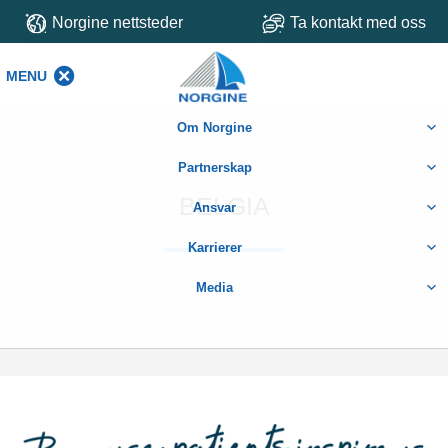
Norgine nettsteder
Ta kontakt med oss
MENU
MENU
Om Norgine
Partnerskap
BELGIA
Ansvar
Karrierer
Media