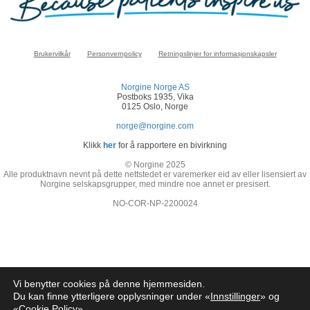
Brukervilkår
Personvernpolicy
Retningslinjer for informasjonskapsler
Norgine Norge AS
Postboks 1935, Vika
0125 Oslo, Norge
norge@norgine.com
Klikk
her
for å rapportere en bivirkning
© Norgine 2025
Alle produktnavn nevnt på dette nettstedet er varemerker eid av eller lisensiert av
Norgine selskapsgrupper, med mindre noe annet er presisert.
NO-COR-NP-2200024
Vi benytter cookies på denne hjemmesiden.
Du kan finne ytterligere opplysninger under «
Innstillinger
» og
«
Cookie Policy
»