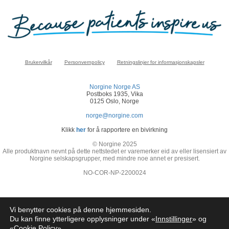
Brukervilkår
Personvernpolicy
Retningslinjer for informasjonskapsler
Norgine Norge AS
Postboks 1935, Vika
0125 Oslo, Norge
norge@norgine.com
Klikk
her
for å rapportere en bivirkning
© Norgine 2025
Alle produktnavn nevnt på dette nettstedet er varemerker eid av eller lisensiert av
Norgine selskapsgrupper, med mindre noe annet er presisert.
NO-COR-NP-2200024
Vi benytter cookies på denne hjemmesiden.
Du kan finne ytterligere opplysninger under «
Innstillinger
» og
«
Cookie Policy
»