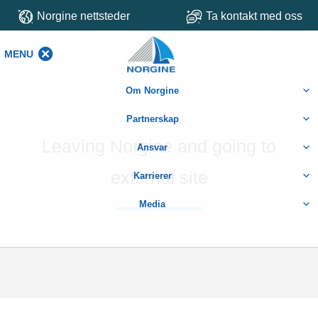
Norgine nettsteder
Ta kontakt med oss
MENU
MENU
Om Norgine
Partnerskap
Leaving Norgine and going to
Ansvar
external site
Karrierer
Media