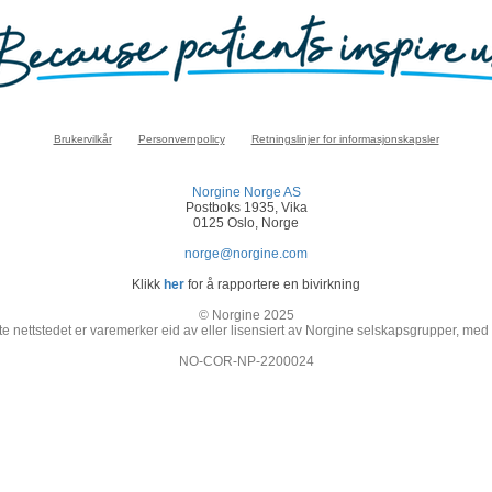
Brukervilkår
Personvernpolicy
Retningslinjer for informasjonskapsler
Norgine Norge AS
Postboks 1935, Vika
0125 Oslo, Norge
norge@norgine.com
Klikk
her
for å rapportere en bivirkning
© Norgine 2025
e nettstedet er varemerker eid av eller lisensiert av Norgine selskapsgrupper, med
NO-COR-NP-2200024