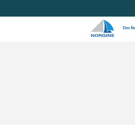
Home
Om No