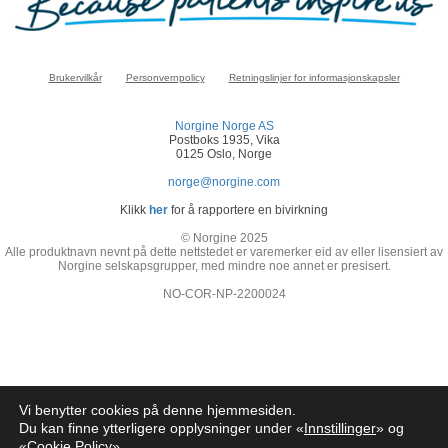
Brukervilkår
Personvernpolicy
Retningslinjer for informasjonskapsler
Norgine Norge AS
Postboks 1935, Vika
0125 Oslo, Norge
norge@norgine.com
Klikk
her
for å rapportere en bivirkning
© Norgine 2025
Alle produktnavn nevnt på dette nettstedet er varemerker eid av eller lisensiert av
Norgine selskapsgrupper, med mindre noe annet er presisert.
NO-COR-NP-2200024
Vi benytter cookies på denne hjemmesiden.
Du kan finne ytterligere opplysninger under «
Innstillinger
» og
«
Cookie Policy
»