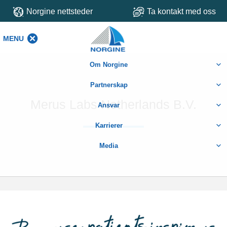
Norgine nettsteder
Ta kontakt med oss
MENU
MENU
Om Norgine
Partnerskap
Merus Labs Netherlands B.V.
Ansvar
Karrierer
Media