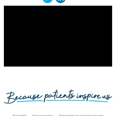
Brukervilkår
Personvernpolicy
Retningslinjer for informasjonskapsler