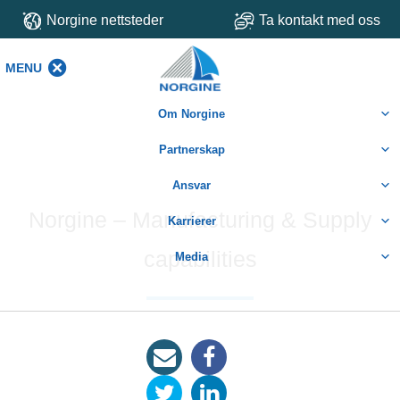
Norgine nettsteder
Ta kontakt med oss
MENU
MENU
Om Norgine
Partnerskap
Ansvar
Norgine – Manufacturing & Supply
Karrierer
capabilities
Media