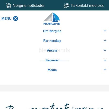
Norgine nettsteder
Ta kontakt med oss
MENU
MENU
Om Norgine
Partnerskap
Nederlands
Ansvar
Karrierer
Media