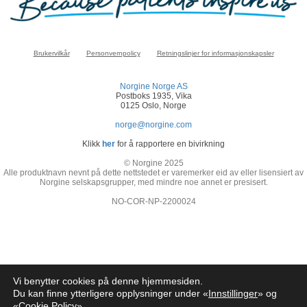
Brukervilkår
Personvernpolicy
Retningslinjer for informasjonskapsler
Norgine Norge AS
Postboks 1935, Vika
0125 Oslo, Norge
norge@norgine.com
Klikk
her
for å rapportere en bivirkning
© Norgine 2025
Alle produktnavn nevnt på dette nettstedet er varemerker eid av eller lisensiert av
Norgine selskapsgrupper, med mindre noe annet er presisert.
NO-COR-NP-2200024
Vi benytter cookies på denne hjemmesiden.
Du kan finne ytterligere opplysninger under «
Innstillinger
» og
«
Cookie Policy
»