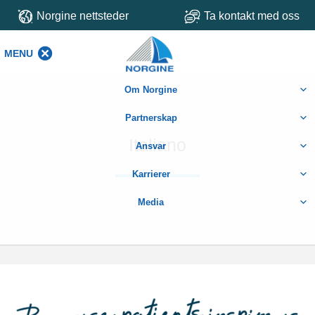
Norgine nettsteder
Ta kontakt med oss
MENU
MENU
Om Norgine
Partnerskap
Italiano
Ansvar
Karrierer
Media