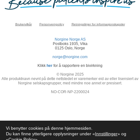
Brukervilkår
Personvernpolicy
Retningslinjer for informasjonskapsler
Norgine Norge AS
Postboks 1935, Vika
0125 Oslo, Norge
norge@norgine.com
Klikk
her
for å rapportere en bivirkning
© Norgine 2025
Alle produktnavn nevnt på dette nettstedet er varemerker eid av eller lisensiert av
Norgine selskapsgrupper, med mindre noe annet er presisert.
NO-COR-NP-2200024
Vi benytter cookies på denne hjemmesiden.
Du kan finne ytterligere opplysninger under «
Innstillinger
» og
«
Cookie Policy
»