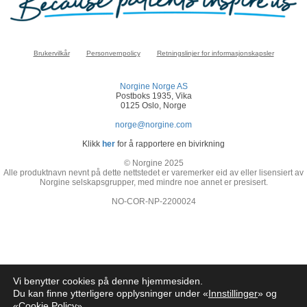
Brukervilkår
Personvernpolicy
Retningslinjer for informasjonskapsler
Norgine Norge AS
Postboks 1935, Vika
0125 Oslo, Norge
norge@norgine.com
Klikk
her
for å rapportere en bivirkning
© Norgine 2025
Alle produktnavn nevnt på dette nettstedet er varemerker eid av eller lisensiert av
Norgine selskapsgrupper, med mindre noe annet er presisert.
NO-COR-NP-2200024
Vi benytter cookies på denne hjemmesiden.
Du kan finne ytterligere opplysninger under «
Innstillinger
» og
«
Cookie Policy
»