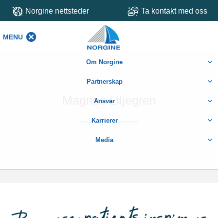
Norgine nettsteder
Ta kontakt med oss
MENU
MENU
Om Norgine
Partnerskap
Magnus Liljegren
Ansvar
Karrierer
Media