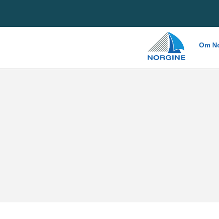
Home
Om No