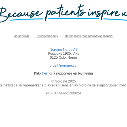
Brukervilkår
Personvernpolicy
Retningslinjer for informasjonskapsler
Norgine Norge AS
Postboks 1935, Vika
0125 Oslo, Norge
norge@norgine.com
Klikk
her
for å rapportere en bivirkning
© Norgine 2025
e nettstedet er varemerker eid av eller lisensiert av Norgine selskapsgrupper, med
NO-COR-NP-2200024