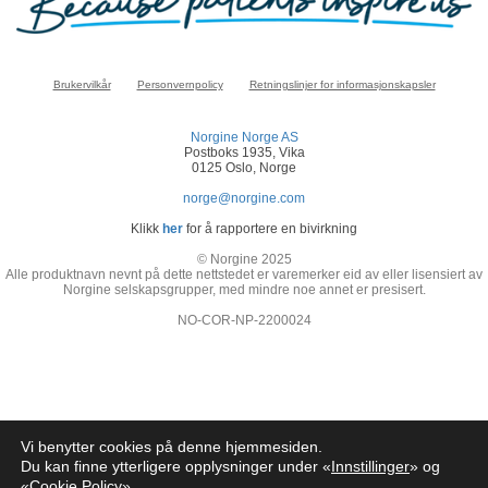
Brukervilkår
Personvernpolicy
Retningslinjer for informasjonskapsler
Norgine Norge AS
Postboks 1935, Vika
0125 Oslo, Norge
norge@norgine.com
Klikk
her
for å rapportere en bivirkning
© Norgine 2025
Alle produktnavn nevnt på dette nettstedet er varemerker eid av eller lisensiert av
Norgine selskapsgrupper, med mindre noe annet er presisert.
NO-COR-NP-2200024
Vi benytter cookies på denne hjemmesiden.
Du kan finne ytterligere opplysninger under «
Innstillinger
» og
«
Cookie Policy
»