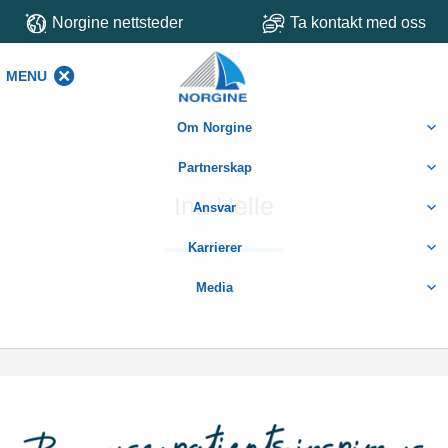
Norgine nettsteder
Ta kontakt med oss
MENU
MENU
Om Norgine
Partnerskap
Ina Helle
Ansvar
Karrierer
Media