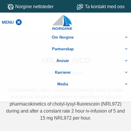
Norgine nettsteder
Ta kontakt med oss
MENU
MENU
Om Norgine
Partnerskap
NRL972_IVCO
Ansvar
Karrierer
Media
A randomised, open, controlled crossover study in male
and female healthy volunteers to describe the plasma
pharmacokinetics of cholyl-lysyl-fluorescein (NRL972)
during and after a constant rate 2 hour iv-infusion of 5 and
15 mg NRL972 per hour.