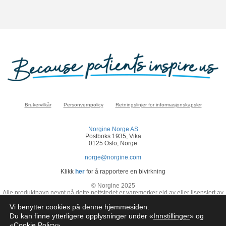
Brukervilkår
Personvernpolicy
Retningslinjer for informasjonskapsler
Norgine Norge AS
Postboks 1935, Vika
0125 Oslo, Norge
norge@norgine.com
Klikk
her
for å rapportere en bivirkning
© Norgine 2025
Alle produktnavn nevnt på dette nettstedet er varemerker eid av eller lisensiert av
Norgine selskapsgrupper, med mindre noe annet er presisert.
Vi benytter cookies på denne hjemmesiden.
NO-COR-NP-2200024
Du kan finne ytterligere opplysninger under «
Innstillinger
» og
«
Cookie Policy
»