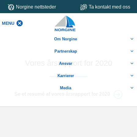
Norgine nettsteder
Ta kontakt med oss
MENU
MENU
Om Norgine
Partnerskap
Vores årsrapport for 2020
Ansvar
Karrierer
Media
Se et resumé af vores årsrapport for 2020