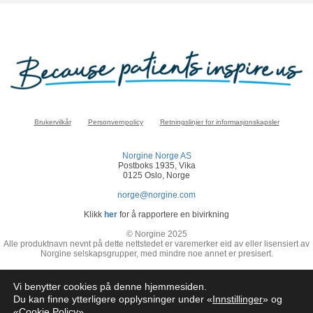
Brukervilkår
Personvernpolicy
Retningslinjer for informasjonskapsler
Norgine Norge AS
Postboks 1935, Vika
0125 Oslo, Norge
norge@norgine.com
Klikk
her
for å rapportere en bivirkning
© Norgine 2025
Alle produktnavn nevnt på dette nettstedet er varemerker eid av eller lisensiert av
Norgine selskapsgrupper, med mindre noe annet er presisert.
NO-COR-NP-2200024
Vi benytter cookies på denne hjemmesiden.
Du kan finne ytterligere opplysninger under «
Innstillinger
» og
«
Cookie Policy
»